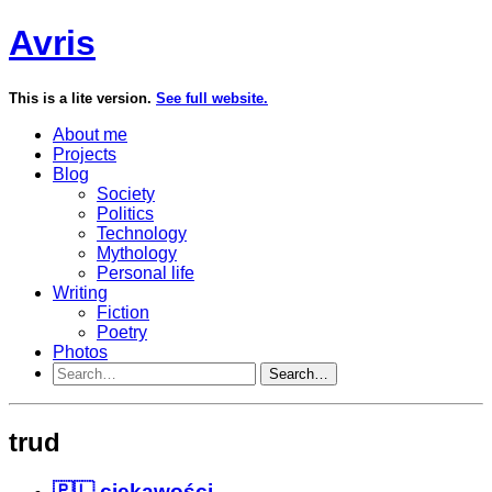
Avris
This is a lite version.
See full website.
About me
Projects
Blog
Society
Politics
Technology
Mythology
Personal life
Writing
Fiction
Poetry
Photos
Search…
trud
🇵🇱 ciekawości