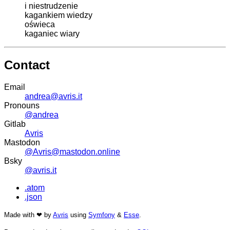
i niestrudzenie
kagankiem wiedzy
oświeca
kaganiec wiary
Contact
Email
andrea@avris.it
Pronouns
@andrea
Gitlab
Avris
Mastodon
@Avris@mastodon.online
Bsky
@avris.it
.atom
.json
Made with ❤ by
Avris
using
Symfony
&
Esse
.