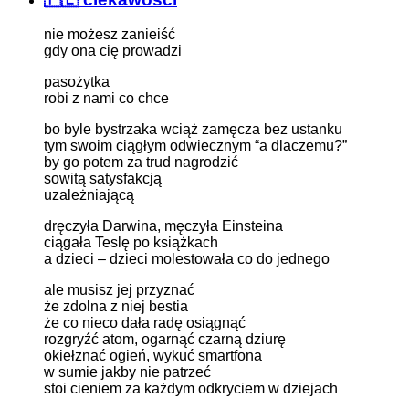
nie możesz zanieiść
gdy ona cię prowadzi
pasożytka
robi z nami co chce
bo byle bystrzaka wciąż zamęcza bez ustanku
tym swoim ciągłym odwiecznym “a dlaczemu?”
by go potem za trud nagrodzić
sowitą satysfakcją
uzależniającą
dręczyła Darwina, męczyła Einsteina
ciągała Teslę po książkach
a dzieci – dzieci molestowała co do jednego
ale musisz jej przyznać
że zdolna z niej bestia
że co nieco dała radę osiągnąć
rozgryźć atom, ogarnąć czarną dziurę
okiełznać ogień, wykuć smartfona
w sumie jakby nie patrzeć
stoi cieniem za każdym odkryciem w dziejach