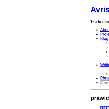
Avri
This is a lit
Abou
Proj
Blog
Writi
Phot
prawi
🇵