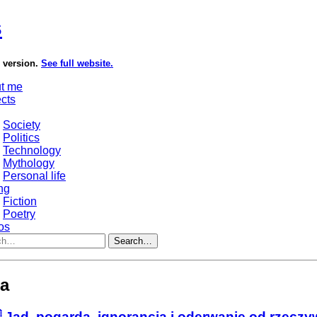
s
e version.
See full website.
t me
ects
Society
Politics
Technology
Mythology
Personal life
ng
Fiction
Poetry
os
Search…
ca
 Jad, pogarda, ignorancja i oderwanie od rzeczy