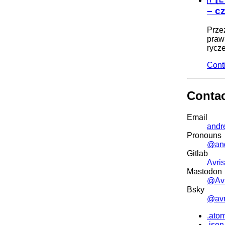
– c
Prze
praw
rycze
Cont
Conta
Email
andr
Pronouns
@an
Gitlab
Avris
Mastodon
@Avr
Bsky
@avri
.ato
.json