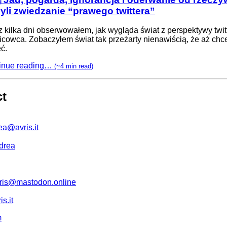
zyli zwiedzanie “prawego twittera”
z kilka dni obserwowałem, jak wygląda świat z perspektywy twi
icowca. Zobaczyłem świat tak przeżarty nienawiścią, że aż chce
ć.
inue reading…
(~4 min read)
ct
ea@avris.it
drea
is@mastodon.online
s.it
m