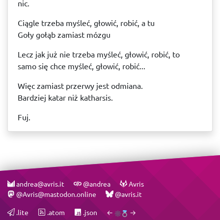
nic.
Ciągle trzeba myśleć, głowić, robić, a tu
Goły gołąb zamiast mózgu
Lecz jak już nie trzeba myśleć, głowić, robić, to
samo się chce myśleć, głowić, robić...
Więc zamiast przerwy jest odmiana.
Bardziej katar niż katharsis.
Fuj.
andrea@avris.it
@andrea
Avris
@Avris@mastodon.online
@avris.it
.lite
.atom
.json
←
→