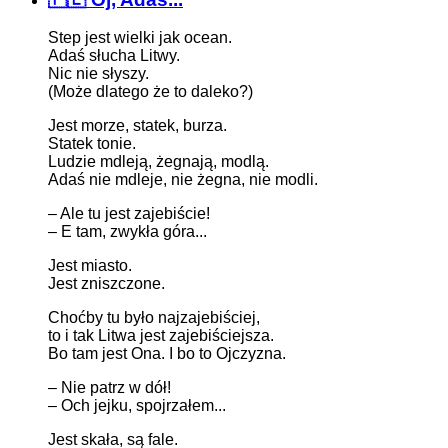
Step jest wielki jak ocean.
Adaś słucha Litwy.
Nic nie słyszy.
(Może dlatego że to daleko?)
Jest morze, statek, burza.
Statek tonie.
Ludzie mdleją, żegnają, modlą.
Adaś nie mdleje, nie żegna, nie modli.
– Ale tu jest zajebiście!
– E tam, zwykła góra...
Jest miasto.
Jest zniszczone.
Choćby tu było najzajebiściej,
to i tak Litwa jest zajebiściejsza.
Bo tam jest Ona. I bo to Ojczyzna.
– Nie patrz w dół!
– Och jejku, spojrzałem...
Jest skała, są fale.