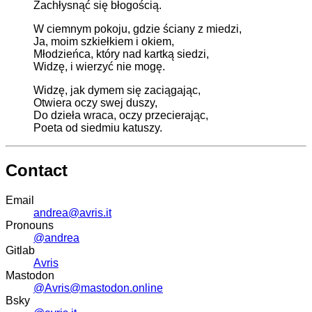
Zachłysnąć się błogością.
W ciemnym pokoju, gdzie ściany z miedzi,
Ja, moim szkiełkiem i okiem,
Młodzieńca, który nad kartką siedzi,
Widzę, i wierzyć nie mogę.
Widzę, jak dymem się zaciągając,
Otwiera oczy swej duszy,
Do dzieła wraca, oczy przecierając,
Poeta od siedmiu katuszy.
Contact
Email
andrea@avris.it
Pronouns
@andrea
Gitlab
Avris
Mastodon
@Avris@mastodon.online
Bsky