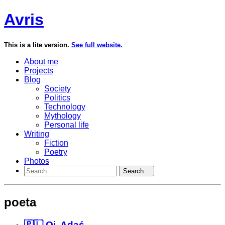
Avris
This is a lite version.
See full website.
About me
Projects
Blog
Society
Politics
Technology
Mythology
Personal life
Writing
Fiction
Poetry
Photos
Search…
poeta
🇵🇱 Oj, Adaś...