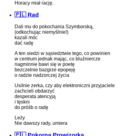
Horacy miał rację.
🇵🇱 Rad
Dali mu do pokochania Szymborską,
(odkochując niemyślnie!)
kazali móc
dać radę
A ten siedzi w sąsiedztwie tego, co powinien
w centrum jednak mając, co bluźniercze
nagminnie bawi się w poetę
bezczelnie bazgrze epopeję
o radzie nadzorczej życia
Usilnie zerka, czy aby elektroniczni przyjaciele
zachcieli obdarzyć
desperata atencyją
i tęskni
do próśb o radę
Leży
Nie dawszy rady, umiera
🇵🇱 Pokorna Prowizorka