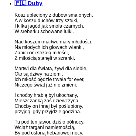
🇵🇱 Duby
Kosz upleciony z dubów smalonych,
A w koszu duchów trzy sztuki,
I kilka jagód jak smoła czarnych,
W sreberku schowane lulki.
Nad koszem martwe mary młodości,
Na młodych ich głowach wianki,
Zabici oni strzałą miłości,
Z miłością stanęli w szranki.
Martwi dla świata, żywi dla siebie,
Oto są dziwy na ziemi,
Ich miłość będzie trwała for ever,
Niczego świat już nie zmieni.
I choćby hrabią był ukochany,
Mieszczanką zaś dziewczyna,
Choćby on innej był poślubiony,
przyjdą, gdy przyjdzie godzina.
Tu pod ten jawor, dziś o północy,
Wciąż targani namiętnością,
By pod osłoną hebanowej nocy,