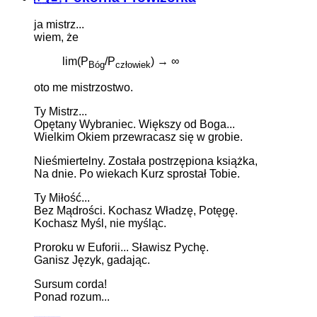
ja mistrz...
wiem, że
lim(P
/P
) → ∞
Bóg
człowiek
oto me mistrzostwo.
Ty Mistrz...
Opętany Wybraniec. Większy od Boga...
Wielkim Okiem przewracasz się w grobie.
Nieśmiertelny. Została postrzępiona książka,
Na dnie. Po wiekach Kurz sprostał Tobie.
Ty Miłość...
Bez Mądrości. Kochasz Władzę, Potęgę.
Kochasz Myśl, nie myśląc.
Proroku w Euforii... Sławisz Pychę.
Ganisz Język, gadając.
Sursum corda!
Ponad rozum...