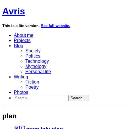
Avris
This is a lite version.
See full website.
About me
Projects
Blog
Society
Politics
Technology
Mythology
Personal life
Writing
Fiction
Poetry
Photos
Search…
plan
🇵🇱 mam taki plan...