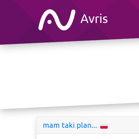
Avris
mam taki plan...