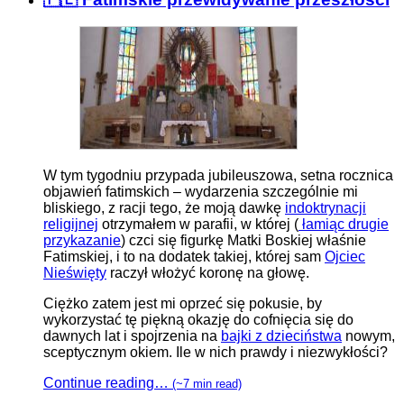
W tym tygodniu przypada jubileuszowa, setna rocznica
objawień fatimskich – wydarzenia szczególnie mi
bliskiego, z racji tego, że moją dawkę
indoktrynacji
religijnej
otrzymałem w parafii, w której (
łamiąc drugie
przykazanie
) czci się figurkę Matki Boskiej właśnie
Fatimskiej, i to na dodatek takiej, której sam
Ojciec
Nieświęty
raczył włożyć koronę na głowę.
Ciężko zatem jest mi oprzeć się pokusie, by
wykorzystać tę piękną okazję do cofnięcia się do
dawnych lat i spojrzenia na
bajki z dzieciństwa
nowym,
sceptycznym okiem. Ile w nich prawdy i niezwykłości?
Continue reading…
(~7 min read)