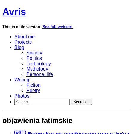
Avris
This is a lite version.
See full website.
About me
Projects
Blog
Society
Politics
Technology
Mythology
Personal life
Writing
Fiction
Poetry
Photos
Search…
objawienia fatimskie
🇵🇱 Fatimskie przewidywanie przeszłości