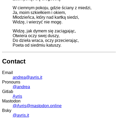
W ciemnym pokoju, gdzie ściany z miedzi,
Ja, moim szkiełkiem i okiem,
Młodzieńca, który nad kartką siedzi,
Widzę, i wierzyć nie mogę.
Widzę, jak dymem się zaciągając,
Otwiera oczy swej duszy,
Do dzieła wraca, oczy przecierając,
Poeta od siedmiu katuszy.
Contact
Email
andrea@avris.it
Pronouns
@andrea
Gitlab
Avris
Mastodon
@Avris@mastodon.online
Bsky
@avris.it