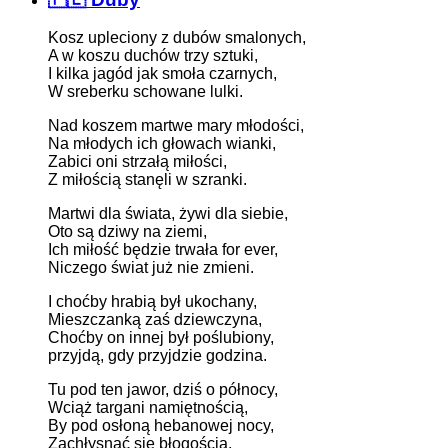
Kosz upleciony z dubów smalonych,
A w koszu duchów trzy sztuki,
I kilka jagód jak smoła czarnych,
W sreberku schowane lulki.
Nad koszem martwe mary młodości,
Na młodych ich głowach wianki,
Zabici oni strzałą miłości,
Z miłością stanęli w szranki.
Martwi dla świata, żywi dla siebie,
Oto są dziwy na ziemi,
Ich miłość będzie trwała for ever,
Niczego świat już nie zmieni.
I choćby hrabią był ukochany,
Mieszczanką zaś dziewczyna,
Choćby on innej był poślubiony,
przyjdą, gdy przyjdzie godzina.
Tu pod ten jawor, dziś o północy,
Wciąż targani namiętnością,
By pod osłoną hebanowej nocy,
Zachłysnąć się błogością.