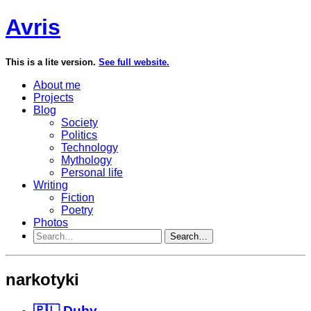
Avris
This is a lite version.
See full website.
About me
Projects
Blog
Society
Politics
Technology
Mythology
Personal life
Writing
Fiction
Poetry
Photos
Search…
narkotyki
🇵🇱 Duby