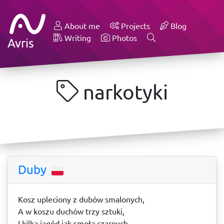
About me
Projects
Blog
Writing
Photos
Avris
narkotyki
Duby
Kosz upleciony z dubów smalonych,
A w koszu duchów trzy sztuki,
I kilka jagód jak smoła czarnych,