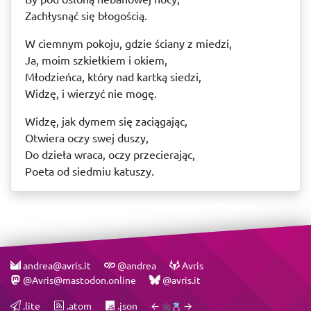
Zachłysnąć się błogością.
W ciemnym pokoju, gdzie ściany z miedzi,
Ja, moim szkiełkiem i okiem,
Młodzieńca, który nad kartką siedzi,
Widzę, i wierzyć nie mogę.
Widzę, jak dymem się zaciągając,
Otwiera oczy swej duszy,
Do dzieła wraca, oczy przecierając,
Poeta od siedmiu katuszy.
andrea@avris.it
@andrea
Avris
@Avris@mastodon.online
@avris.it
.lite
.atom
.json
←
→