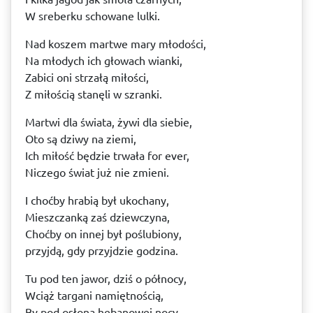
W sreberku schowane lulki.
Nad koszem martwe mary młodości,
Na młodych ich głowach wianki,
Zabici oni strzałą miłości,
Z miłością stanęli w szranki.
Martwi dla świata, żywi dla siebie,
Oto są dziwy na ziemi,
Ich miłość będzie trwała for ever,
Niczego świat już nie zmieni.
I choćby hrabią był ukochany,
Mieszczanką zaś dziewczyna,
Choćby on innej był poślubiony,
przyjdą, gdy przyjdzie godzina.
Tu pod ten jawor, dziś o północy,
Wciąż targani namiętnością,
By pod osłoną hebanowej nocy,