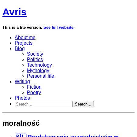
Avris
This is a lite version.
See full website.
About me
Projects
Blog
Society
Politics
Technology
Mythology
Personal life
Writing
Fiction
Poetry
Photos
Search…
moralność
🇵🇱 Produkowanie zwyrodnialców w