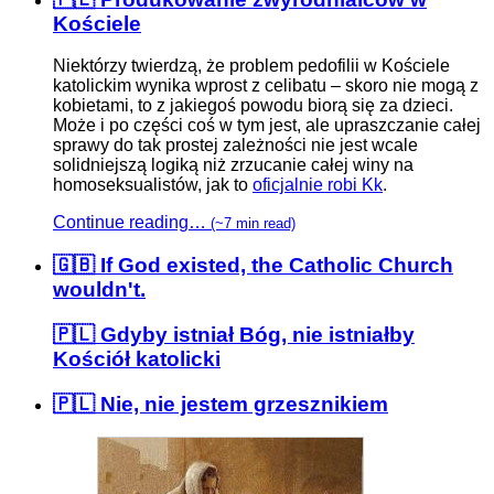
Kościele
Niektórzy twierdzą, że problem pedofilii w Kościele
katolickim wynika wprost z celibatu – skoro nie mogą z
kobietami, to z jakiegoś powodu biorą się za dzieci.
Może i po części coś w tym jest, ale upraszczanie całej
sprawy do tak prostej zależności nie jest wcale
solidniejszą logiką niż zrzucanie całej winy na
homoseksualistów, jak to
oficjalnie robi Kk
.
Continue reading…
(~7 min read)
🇬🇧 If God existed, the Catholic Church
wouldn't.
🇵🇱 Gdyby istniał Bóg, nie istniałby
Kościół katolicki
🇵🇱 Nie, nie jestem grzesznikiem