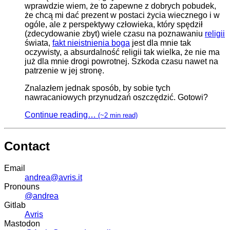
wprawdzie wiem, że to zapewne z dobrych pobudek,
że chcą mi dać prezent w postaci życia wiecznego i w
ogóle, ale z perspektywy człowieka, który spędził
(zdecydowanie zbyt) wiele czasu na poznawaniu
religii
świata,
fakt nieistnienia boga
jest dla mnie tak
oczywisty, a absurdalność religii tak wielka, że nie ma
już dla mnie drogi powrotnej. Szkoda czasu nawet na
patrzenie w jej stronę.
Znalazłem jednak sposób, by sobie tych
nawracaniowych przynudzań oszczędzić. Gotowi?
Continue reading…
(~2 min read)
Contact
Email
andrea@avris.it
Pronouns
@andrea
Gitlab
Avris
Mastodon