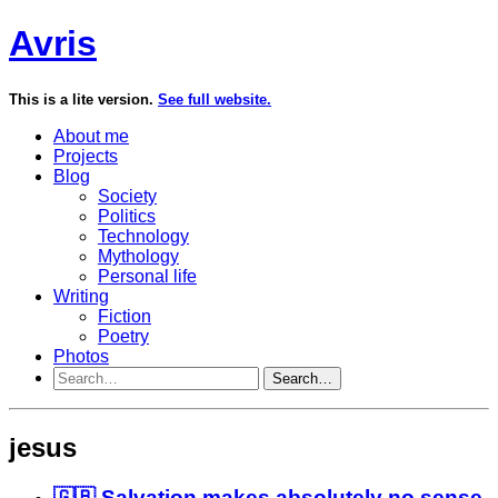
Avris
This is a lite version.
See full website.
About me
Projects
Blog
Society
Politics
Technology
Mythology
Personal life
Writing
Fiction
Poetry
Photos
Search…
jesus
🇬🇧 Salvation makes absolutely no sense