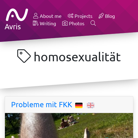
About me
Projects
Blog
Writing
Photos
Avris
homosexualität
Probleme mit FKK