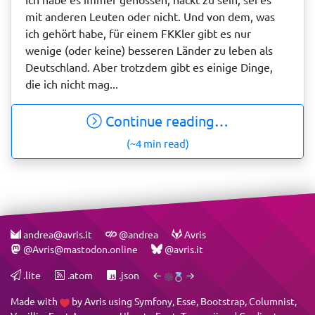
mit anderen Leuten oder nicht. Und von dem, was
ich gehört habe, für einem FKKler gibt es nur
wenige (oder keine) besseren Länder zu leben als
Deutschland. Aber trotzdem gibt es einige Dinge,
die ich nicht mag...
Continue reading…
(~4 min read)
andrea@avris.it
@andrea
Avris
@Avris@mastodon.online
@avris.it
.lite
.atom
.json
←
→
Made with
by
Avris
using
Symfony
,
Esse
,
Bootstrap
,
Columnist
,