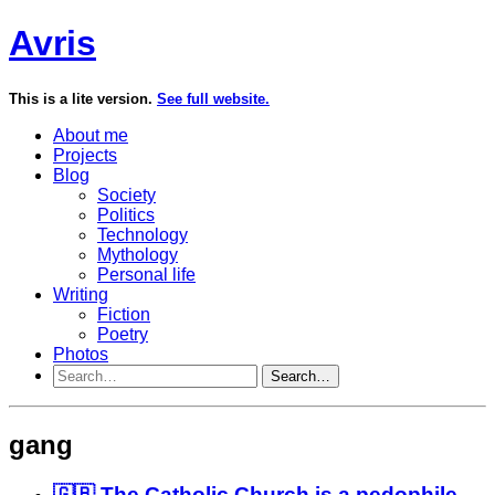
Avris
This is a lite version.
See full website.
About me
Projects
Blog
Society
Politics
Technology
Mythology
Personal life
Writing
Fiction
Poetry
Photos
Search…
gang
🇬🇧 The Catholic Church is a pedophile