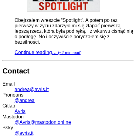
Obejrzałem wreszcie “Spotlight”. A potem po raz
pierwszy w życiu zdarzyło mi się złapać pierwszą
lepszą rzecz, która była pod ręką, i z wkurwu cisnąć nią
o podłogę. No i oczywiście poryczałem się z
bezsilności.
Continue reading…
(~2 min read)
Contact
Email
andrea@avris.it
Pronouns
@andrea
Gitlab
Avris
Mastodon
@Avris@mastodon.online
Bsky
@avris.it