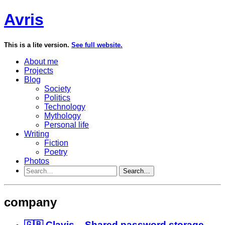
Avris
This is a lite version.
See full website.
About me
Projects
Blog
Society
Politics
Technology
Mythology
Personal life
Writing
Fiction
Poetry
Photos
Search…
company
🇬🇧 Clavis – Shared password storage