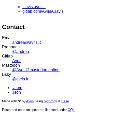
clavis.avris.it
gitlab.com/Avris/Clavis
Contact
Email
andrea@avris.it
Pronouns
@andrea
Gitlab
Avris
Mastodon
@Avris@mastodon.online
Bsky
@avris.it
.atom
.json
Made with ❤ by
Avris
using
Symfony
&
Esse
.
Posts and code snippets are licensed under
OQL
.