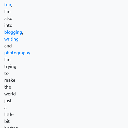
fun
,
I'm
also
into
blogging
,
writing
and
photography
.
I'm
trying
to
make
the
world
just
a
little
bit
better: