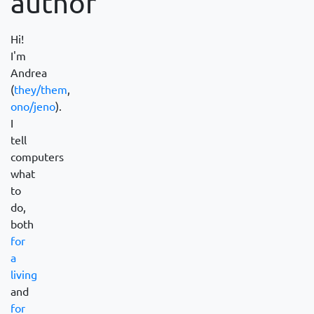
author
Hi!
I'm
Andrea
(
they/them
,
ono/jeno
).
I
tell
computers
what
to
do,
both
for
a
living
and
for