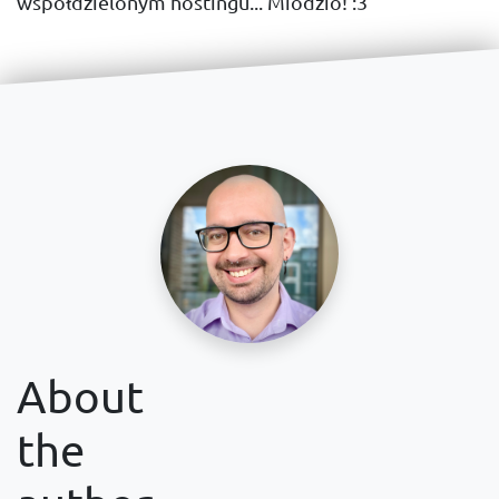
współdzielonym hostingu... Miodzio! :3
About
the