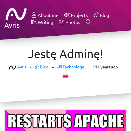
About me
Projects
Blog
Writing
Photos
Avris
Jestę Adminę!
Avris
»
Blog
»
Technology
11 years ago