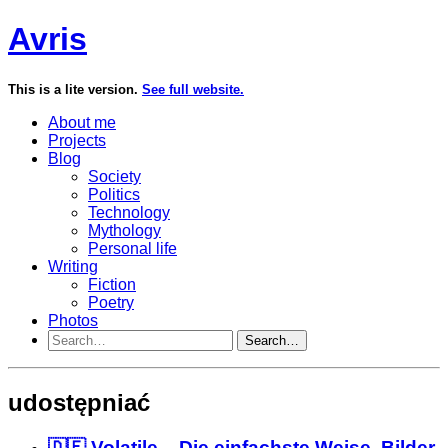
Avris
This is a lite version.
See full website.
About me
Projects
Blog
Society
Politics
Technology
Mythology
Personal life
Writing
Fiction
Poetry
Photos
Search…
udostępniać
🇩🇪 Volatile – Die einfachste Weise, Bilder