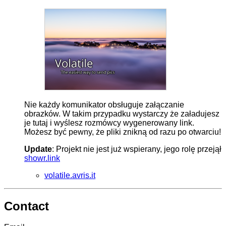
Nie każdy komunikator obsługuje załączanie
obrazków. W takim przypadku wystarczy że załadujesz
je tutaj i wyślesz rozmówcy wygenerowany link.
Możesz być pewny, że pliki znikną od razu po otwarciu!
Update
: Projekt nie jest już wspierany, jego rolę przejął
showr.link
volatile.avris.it
Contact