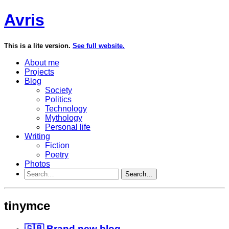
Avris
This is a lite version.
See full website.
About me
Projects
Blog
Society
Politics
Technology
Mythology
Personal life
Writing
Fiction
Poetry
Photos
Search…
tinymce
🇬🇧 Brand new blog