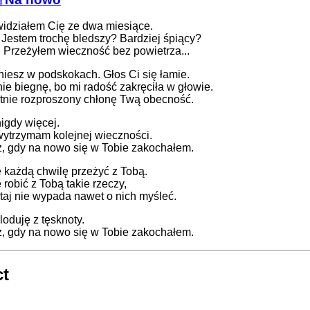
widziałem Cię ze dwa miesiące.
? Jestem trochę bledszy? Bardziej śpiący?
.. Przeżyłem wieczność bez powietrza...
niesz w podskokach. Głos Ci się łamie.
nie biegnę, bo mi radość zakręciła w głowie.
tnie rozproszony chłonę Twą obecność.
igdy więcej.
wytrzymam kolejnej wieczności.
z, gdy na nowo się w Tobie zakochałem.
 każdą chwilę przeżyć z Tobą.
robić z Tobą takie rzeczy,
utaj nie wypada nawet o nich myśleć.
oduję z tęsknoty.
z, gdy na nowo się w Tobie zakochałem.
ct