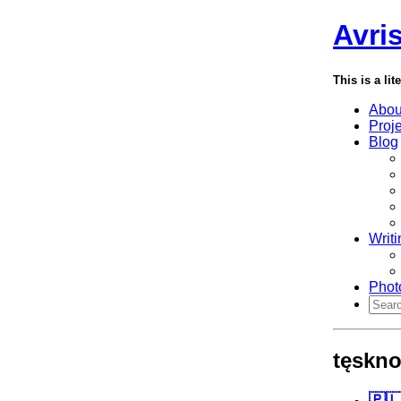
Avri
This is a lit
Abou
Proj
Blog
Writi
Phot
tęskno
🇵