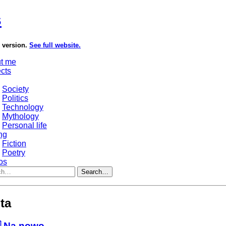
s
e version.
See full website.
t me
ects
Society
Politics
Technology
Mythology
Personal life
ng
Fiction
Poetry
os
Search…
ta
 Na nowo