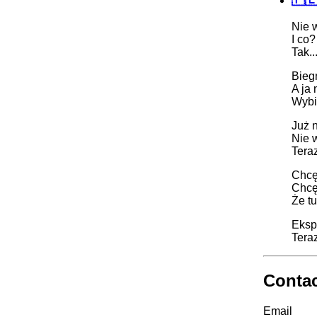
Nie 
I co
Tak.
Bieg
A ja 
Wybi
Już n
Nie 
Tera
Chcę
Chcę 
Że t
Ekspl
Tera
Conta
Email