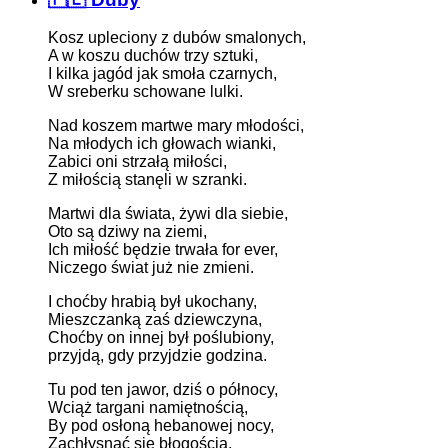
Kosz upleciony z dubów smalonych,
A w koszu duchów trzy sztuki,
I kilka jagód jak smoła czarnych,
W sreberku schowane lulki.
Nad koszem martwe mary młodości,
Na młodych ich głowach wianki,
Zabici oni strzałą miłości,
Z miłością stanęli w szranki.
Martwi dla świata, żywi dla siebie,
Oto są dziwy na ziemi,
Ich miłość będzie trwała for ever,
Niczego świat już nie zmieni.
I choćby hrabią był ukochany,
Mieszczanką zaś dziewczyna,
Choćby on innej był poślubiony,
przyjdą, gdy przyjdzie godzina.
Tu pod ten jawor, dziś o północy,
Wciąż targani namiętnością,
By pod osłoną hebanowej nocy,
Zachłysnąć się błogością.