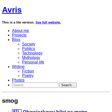
Avris
This is a lite version.
See full website.
About me
Projects
Blog
Society
Politics
Technology
Mythology
Personal life
Writing
Fiction
Poetry
Photos
Search…
smog
🇵🇱 Obowiązkowy bilet na metro