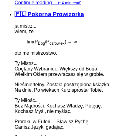
Continue reading…
(~4 min read)
🇵🇱 Pokorna Prowizorka
ja mistrz...
wiem, że
lim(P
/P
) → ∞
Bóg
człowiek
oto me mistrzostwo.
Ty Mistrz...
Opętany Wybraniec. Większy od Boga...
Wielkim Okiem przewracasz się w grobie.
Nieśmiertelny. Została postrzępiona książka,
Na dnie. Po wiekach Kurz sprostał Tobie.
Ty Miłość...
Bez Mądrości. Kochasz Władzę, Potęgę.
Kochasz Myśl, nie myśląc.
Proroku w Euforii... Sławisz Pychę.
Ganisz Język, gadając.