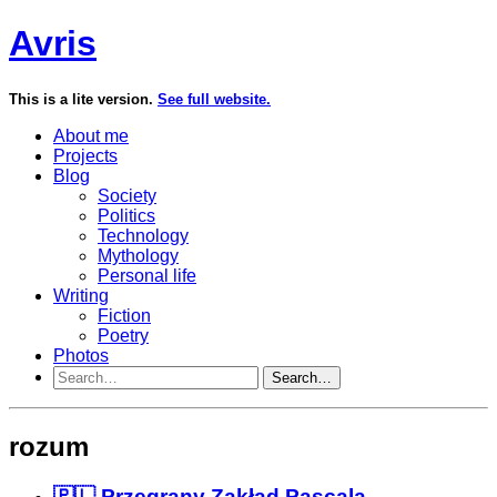
Avris
This is a lite version.
See full website.
About me
Projects
Blog
Society
Politics
Technology
Mythology
Personal life
Writing
Fiction
Poetry
Photos
Search…
rozum
🇵🇱 Przegrany Zakład Pascala