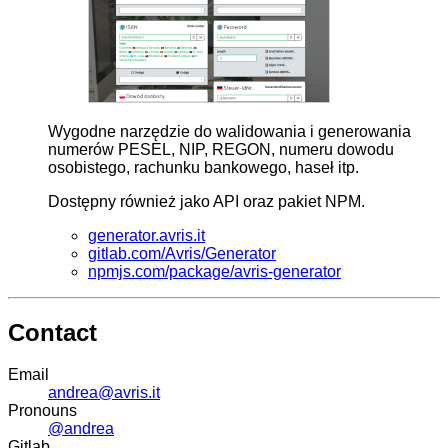
Wygodne narzędzie do walidowania i generowania
numerów PESEL, NIP, REGON, numeru dowodu
osobistego, rachunku bankowego, haseł itp.
Dostępny również jako API oraz pakiet NPM.
generator.avris.it
gitlab.com/Avris/Generator
npmjs.com/package/avris-generator
Contact
Email
andrea@avris.it
Pronouns
@andrea
Gitlab