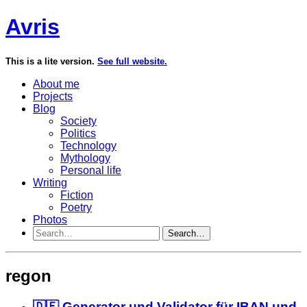
Avris
This is a lite version.
See full website.
About me
Projects
Blog
Society
Politics
Technology
Mythology
Personal life
Writing
Fiction
Poetry
Photos
Search…
regon
🇩🇪 Generator und Validator für IBAN und