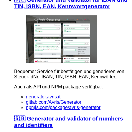
TIN, ISBN, EAN, Kennwortgenerator
Bequemer Service für bestätigen und generieren von
Steuer-IdNr., IBAN, TIN, ISBN, EAN, Kennwörter...
Auch als API und NPM package verfügbar.
generator.avris.it
gitlab.com/Avris/Generator
npmjs.com/package/avris-generator
🇬🇧 Generator and validator of numbers
and identifiers