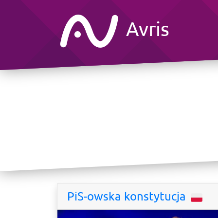
Avris
PiS-owska konstytucja