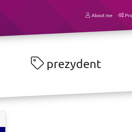
About me
Pro
prezydent