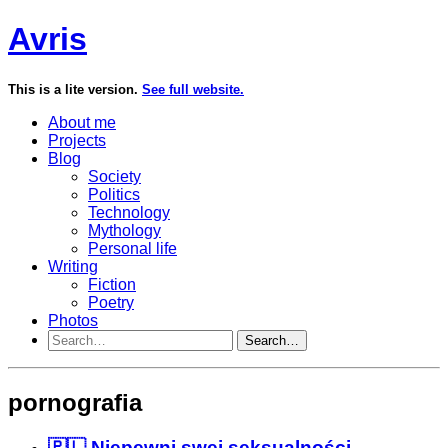
Avris
This is a lite version.
See full website.
About me
Projects
Blog
Society
Politics
Technology
Mythology
Personal life
Writing
Fiction
Poetry
Photos
Search…
pornografia
🇵🇱 Niepewni swej seksualności