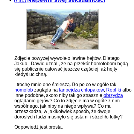
Zdjęcie powyżej wywołało lawinę hejtów. Dlatego
Jakub i Dawid uznali, że na przekór homofobom będą
się publicznie całować jeszcze częściej, aż hejty
kiedyś ucichną.
I trochę mnie one śmieszą. Bo po co w ogóle taki
homofob
zagląda na
fanpejdża chłopaków
,
Repliki
albo
inne podobne, skoro niby tak go strasznie
obrzydza
oglądanie gejów? Co to zdjęcie ma w ogóle z nim
wspólnego, jak niby na niego wpływa? Co mu
przeszkadza, w jakikolwiek sposób, że dwoje
dorosłych ludzi musnęło się ustami i strzeliło fotkę?
Odpowiedź jest prosta.