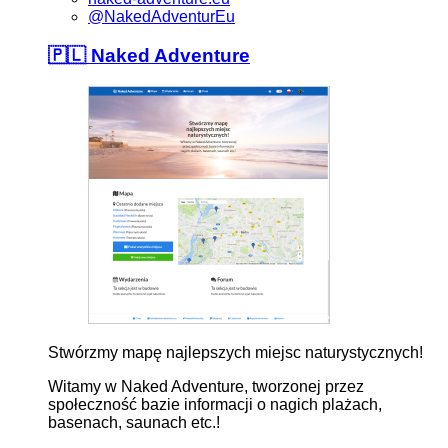
@NakedAdventurEu
🇵🇱 Naked Adventure
Stwórzmy mapę najlepszych miejsc naturystycznych!
Witamy w Naked Adventure, tworzonej przez
społeczność bazie informacji o nagich plażach,
basenach, saunach etc.!