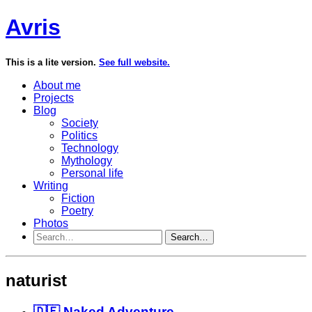
Avris
This is a lite version.
See full website.
About me
Projects
Blog
Society
Politics
Technology
Mythology
Personal life
Writing
Fiction
Poetry
Photos
Search…
naturist
🇩🇪 Naked Adventure