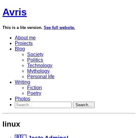
Avris
This is a lite version.
See full website.
About me
Projects
Blog
Society
Politics
Technology
Mythology
Personal life
Writing
Fiction
Poetry
Photos
Search…
linux
🇵🇱 Jestę Adminę!