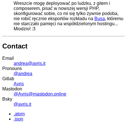
Wreszcie mogę deployować po ludzku, z gitem i
composerem, pisać w nowszej wersji PHP,
skonfigurować sobie, co mi się tylko żywnie podoba,
nie robić ręcznie eksportów rozkładu na
Busa
, któremu
nie starczało pamięci na współdzielonym hostingu...
Miodzio! :3
Contact
Email
andrea@avris.it
Pronouns
@andrea
Gitlab
Avris
Mastodon
@Avris@mastodon.online
Bsky
@avris.it
.atom
.json