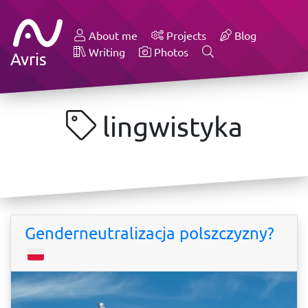
About me
Projects
Blog
Writing
Photos
Avris
lingwistyka
Genderneutralizacja polszczyzny?