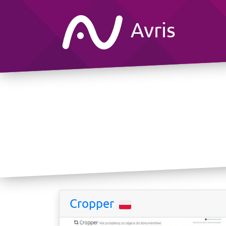
Avris
Cropper