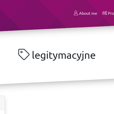
About me
Pro
legitymacyjne