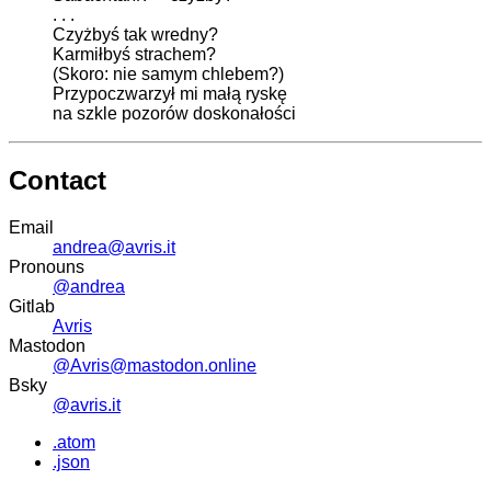
. . .
Czyżbyś tak wredny?
Karmiłbyś strachem?
(Skoro: nie samym chlebem?)
Przypoczwarzył mi małą ryskę
na szkle pozorów doskonałości
Contact
Email
andrea@avris.it
Pronouns
@andrea
Gitlab
Avris
Mastodon
@Avris@mastodon.online
Bsky
@avris.it
.atom
.json