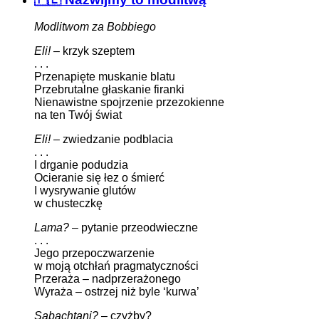
Modlitwom za Bobbiego
Eli!
– krzyk szeptem
. . .
Przenapięte muskanie blatu
Przebrutalne głaskanie firanki
Nienawistne spojrzenie przezokienne
na ten Twój świat
Eli!
– zwiedzanie podblacia
. . .
I drganie podudzia
Ocieranie się łez o śmierć
I wysrywanie glutów
w chusteczkę
Lama?
– pytanie przeodwieczne
. . .
Jego przepoczwarzenie
w moją otchłań pragmatyczności
Przeraża – nadprzerażonego
Wyraża – ostrzej niż byle ‘kurwa’
Sabachtani?
– czyżby?