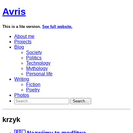
Avris
This is a lite version.
See full website.
About me
Projects
Blog
Society
Politics
Technology
Mythology
Personal life
Writing
Fiction
Poetry
Photos
Search…
krzyk
🇵🇱 Nazwijmy to modlitwą