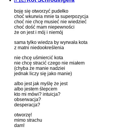
boję się otworzyć pudełko
choć wkurwia mnie ta superpozycja
choć nie chcę musieć nie wiedzieć
choć dość mam niepewności
że on jest i mój i niemój
sama tylko wiedza by wyrwała kota
z matni niedookreślenia
nie chcę uśmiercić kota
nie chcę stracić czego nie miałem
(chyba że manie nadziei
jednak liczy się jako manie)
albo jest jak myślę że jest
albo jestem ślepcem
kto mi mówi? intuicja?
obserwacja?
desperacja?
otworzę!
mimo strachu
dam!