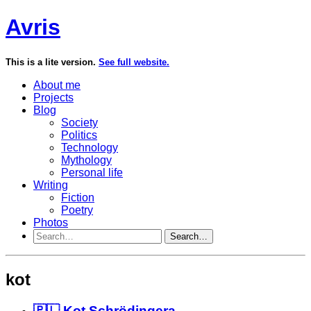
Avris
This is a lite version.
See full website.
About me
Projects
Blog
Society
Politics
Technology
Mythology
Personal life
Writing
Fiction
Poetry
Photos
Search…
kot
🇵🇱 Kot Schrödingera