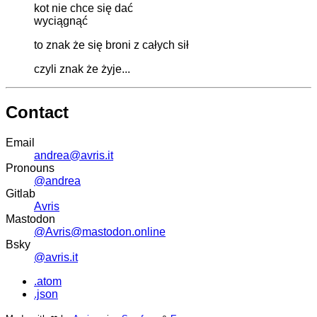
kot nie chce się dać
wyciągnąć
to znak że się broni z całych sił
czyli znak że żyje...
Contact
Email
andrea@avris.it
Pronouns
@andrea
Gitlab
Avris
Mastodon
@Avris@mastodon.online
Bsky
@avris.it
.atom
.json