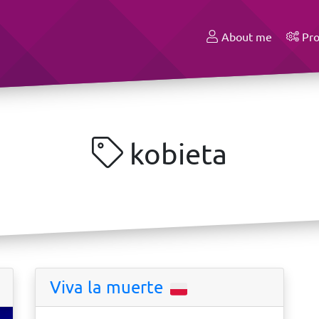
About me
Pro
kobieta
Viva la muerte