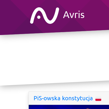
Avris
PiS-owska konstytucja