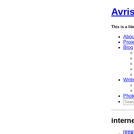
Avri
This is a lit
Abou
Proj
Blog
Writi
Phot
intern
🇬