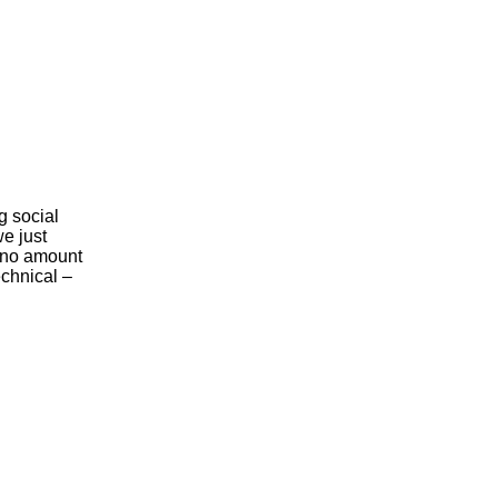
g social
e just
, no amount
echnical –