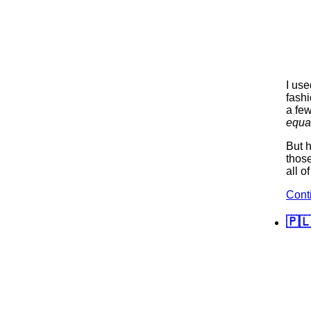
I use
fashi
a few
equa
But 
those
all o
Cont
🇵