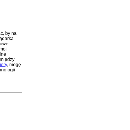
ć, by na
lądarka
nowe
 mój
lne
 między
uery
, mogę
hnologii