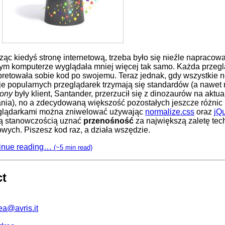
ząc kiedyś stronę internetową, trzeba było się nieźle napracowa
ym komputerze wyglądała mniej więcej tak samo. Każda przeg
rpretowała sobie kod po swojemu. Teraz jednak, gdy wszystkie 
je popularnych przeglądarek trzymają się standardów (a nawet
iony
były klient, Santander, przerzucił się z dinozaurów na aktua
nia), no a zdecydowaną większość pozostałych jeszcze różnic
glądarkami można zniwelować używając
normalize.css
oraz
jQ
łą stanowczością uznać
przenośność
za największą zaletę tec
wych. Piszesz kod raz, a działa wszędzie.
inue reading…
(~5 min read)
ct
ea@avris.it