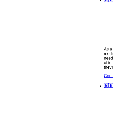
As a 
medi
need 
of te
they'
Cont
🇬