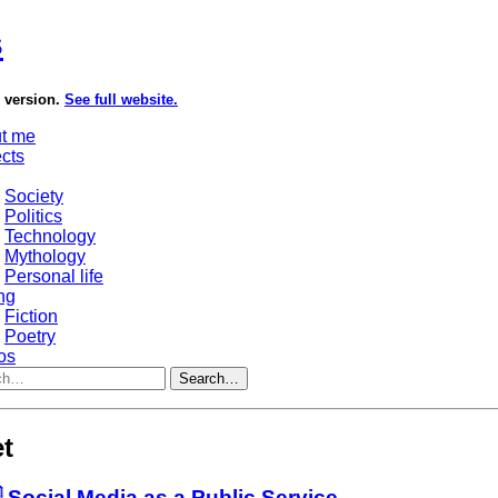
s
e version.
See full website.
t me
ects
Society
Politics
Technology
Mythology
Personal life
ng
Fiction
Poetry
os
Search…
et
 Social Media as a Public Service