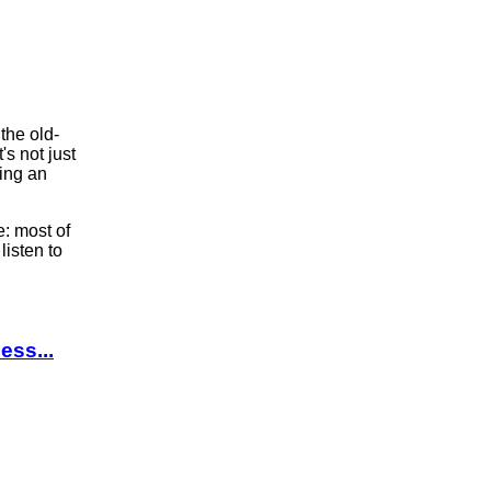
the old-
s not just
ving an
: most of
listen to
ess...