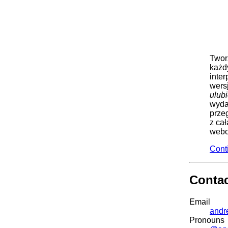
Twor
każd
inte
wers
ulub
wyda
prze
z ca
webo
Cont
Conta
Email
andr
Pronouns