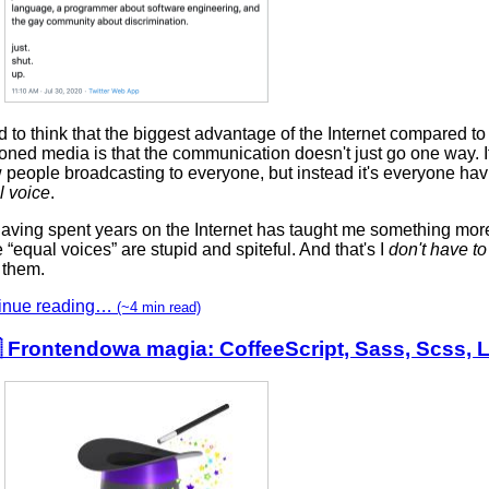
d to think that the biggest advantage of the Internet compared to 
oned media is that the communication doesn't just go one way. It'
 people broadcasting to everyone, but instead it's everyone ha
l voice
.
having spent years on the Internet has taught me something more
 “equal voices” are stupid and spiteful. And that's I
don't have to
f them.
inue reading…
(~4 min read)
 Frontendowa magia: CoffeeScript, Sass, Scss, L