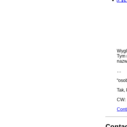
Wygl
Tym 
nazw
…
“oso
Tak, 
CW: 
Cont
Conta