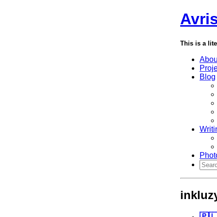
Avri
This is a lit
Abou
Proj
Blog
Writi
Phot
inklu
🇵