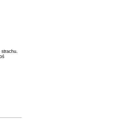
 strachu.
goś