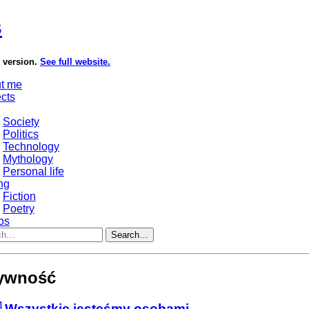
s
e version.
See full website.
t me
ects
Society
Politics
Technology
Mythology
Personal life
ng
Fiction
Poetry
os
Search…
zywność
 Wszystkie jesteśmy osobami