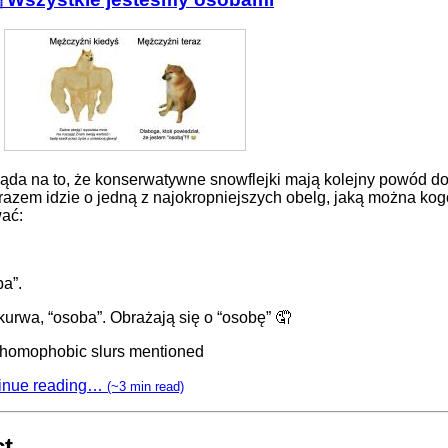
ąda na to, że konserwatywne snowflejki mają kolejny powód do
razem idzie o jedną z najokropniejszych obelg, jaką można ko
ać:
ba”.
kurwa, “osoba”. Obrażają się o “osobę” 🤦‍
homophobic slurs mentioned
inue reading…
(~3 min read)
ct