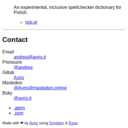
An experimental, inclusive spellchecker dictionary for
Polish.
isjp.pl
Contact
Email
andrea@avris.it
Pronouns
@andrea
Gitlab
Avris
Mastodon
@Avris@mastodon.online
Bsky
@avris.it
.atom
.json
Made with ❤ by
Avris
using
Symfony
&
Esse
.