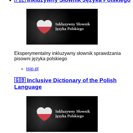
Eksperymentalny inkluzywny słownik sprawdzania
pisowni języka polskiego
isjp.pl
🇬🇧 Inclusive Dictionary of the Polish
Language