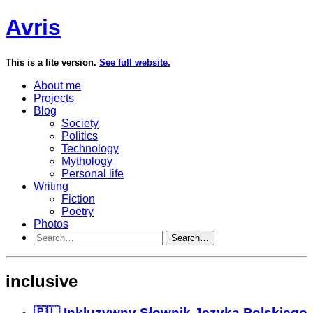
Avris
This is a lite version.
See full website.
About me
Projects
Blog
Society
Politics
Technology
Mythology
Personal life
Writing
Fiction
Poetry
Photos
Search…
inclusive
🇵🇱 Inkluzywny Słownik Języka Polskiego