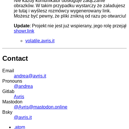
Nie każdy komunikator obsługuje załączanie
obrazków. W takim przypadku wystarczy że załadujesz
je tutaj i wyślesz rozmówcy wygenerowany link.
Możesz być pewny, że pliki znikną od razu po otwarciu!
Update
: Projekt nie jest już wspierany, jego rolę przejął
showr.link
volatile.avris.it
Contact
Email
andrea@avris.it
Pronouns
@andrea
Gitlab
Avris
Mastodon
@Avris@mastodon.online
Bsky
@avris.it
.atom