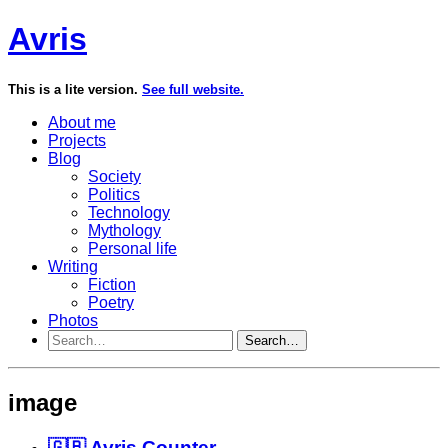
Avris
This is a lite version.
See full website.
About me
Projects
Blog
Society
Politics
Technology
Mythology
Personal life
Writing
Fiction
Poetry
Photos
Search…
image
🇬🇧 Avris Counter