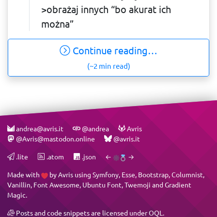
>obrażaj innych “bo akurat ich
można”
Continue reading…
(~2 min read)
andrea@avris.it
@andrea
Avris
@Avris@mastodon.online
@avris.it
.lite
.atom
.json
←
→
Made with
by
Avris
using
Symfony
,
Esse
,
Bootstrap
,
Columnist
,
Vanillin
,
Font Awesome
,
Ubuntu Font
,
Twemoji
and
Gradient
Magic
.
Posts and code snippets are licensed under
OQL
.