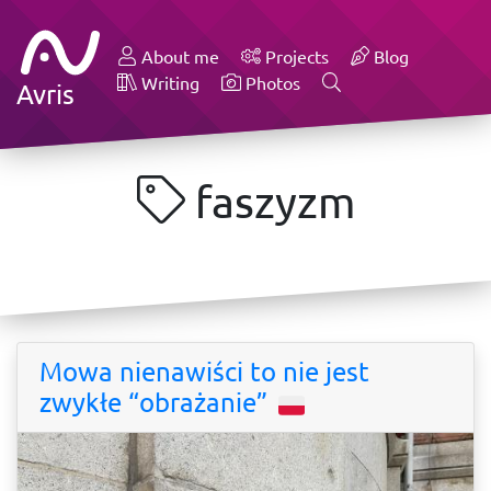
About me
Projects
Blog
Writing
Photos
Avris
faszyzm
Mowa nienawiści to nie jest
zwykłe “obrażanie”