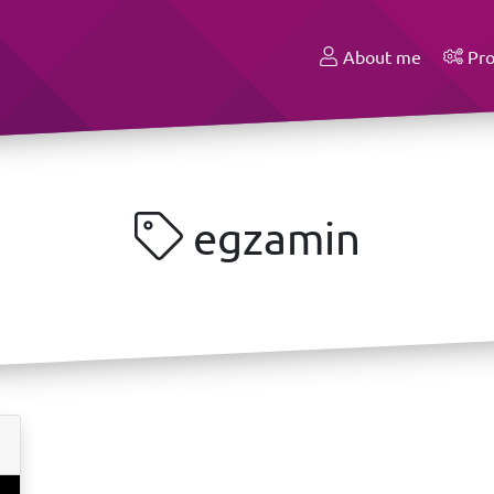
About me
Pro
egzamin