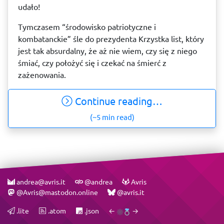
udało!
Tymczasem “środowisko patriotyczne i
kombatanckie” śle do prezydenta Krzystka list, który
jest tak absurdalny, że aż nie wiem, czy się z niego
śmiać, czy położyć się i czekać na śmierć z
zażenowania.
Continue reading…
(~5 min read)
andrea@avris.it
@andrea
Avris
@Avris@mastodon.online
@avris.it
.lite
.atom
.json
←
→