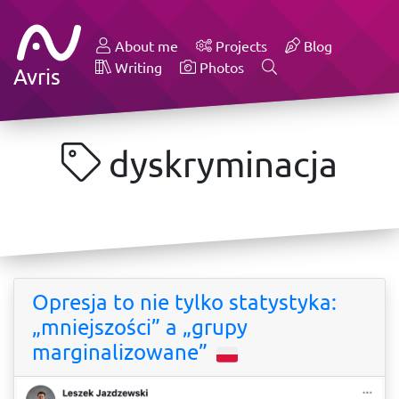
About me
Projects
Blog
Writing
Photos
Avris
dyskryminacja
Opresja to nie tylko statystyka:
„mniejszości” a „grupy
marginalizowane”