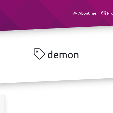
About me
Pro
demon