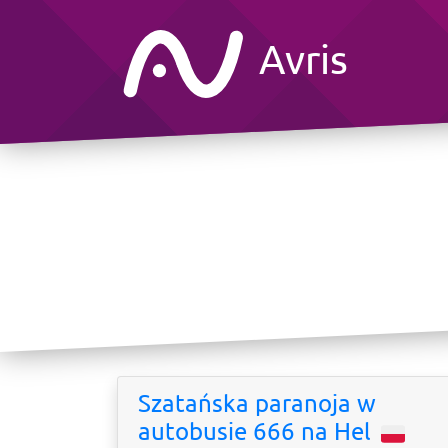
Avris
Szatańska paranoja w
autobusie 666 na Hel