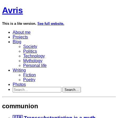
Avris
This is a lite version.
See full website.
About me
Projects
Blog
Society
Politics
Technology
Mythology
Personal life
Writing
Fiction
Poetry
Photos
Search…
communion
🇬🇧 Transsubstantiation is a myth