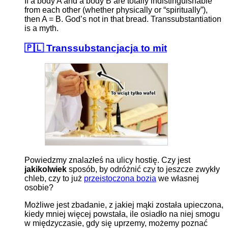
If a body A and a body B are totally indistinguishable
from each other (whether physically or “spiritually”),
then A = B. God’s not in that bread. Transsubstantiation
is a myth.
🇵🇱 Transsubstancjacja to mit
Powiedzmy znalazłeś na ulicy hostię. Czy jest
jakikolwiek
sposób, by odróżnić czy to jeszcze zwykły
chleb, czy to już
przeistoczona bozia
we własnej
osobie?
Możliwe jest zbadanie, z jakiej mąki została upieczona,
kiedy mniej więcej powstała, ile osiadło na niej smogu
w międzyczasie, gdy się uprzemy, możemy poznać