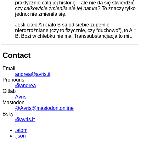
praktycznie całą jej historię – ale nie da się stwierdzić,
czy
całkowicie zmieniła się jej natura
? To znaczy tylko
jedno: nie zmieniła się.
Jeśli ciało A i ciało B są od siebie zupełnie
nierozróżniane (czy to fizycznie, czy “duchowo”), to A =
B. Bozi w chlebku nie ma. Transsubstancjacja to mit.
Contact
Email
andrea@avris.it
Pronouns
@andrea
Gitlab
Avris
Mastodon
@Avris@mastodon.online
Bsky
@avris.it
.atom
.json