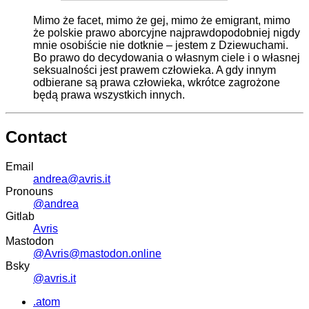
Mimo że facet, mimo że gej, mimo że emigrant, mimo
że polskie prawo aborcyjne najprawdopodobniej nigdy
mnie osobiście nie dotknie – jestem z Dziewuchami.
Bo prawo do decydowania o własnym ciele i o własnej
seksualności jest prawem człowieka. A gdy innym
odbierane są prawa człowieka, wkrótce zagrożone
będą prawa wszystkich innych.
Contact
Email
andrea@avris.it
Pronouns
@andrea
Gitlab
Avris
Mastodon
@Avris@mastodon.online
Bsky
@avris.it
.atom