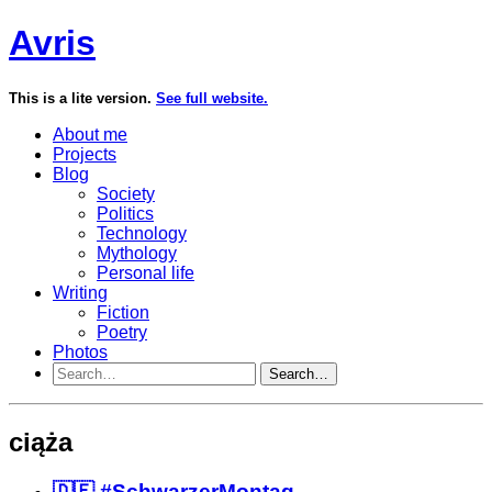
Avris
This is a lite version.
See full website.
About me
Projects
Blog
Society
Politics
Technology
Mythology
Personal life
Writing
Fiction
Poetry
Photos
Search…
ciąża
🇩🇪 #SchwarzerMontag