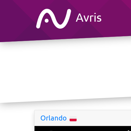
Avris
Orlando