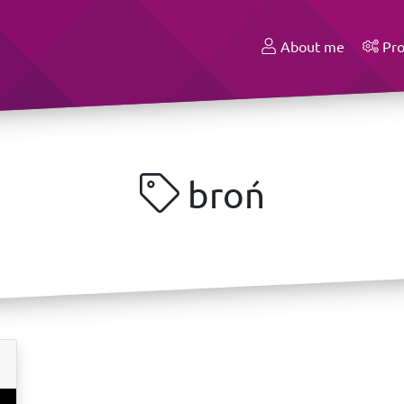
About me
Pro
broń