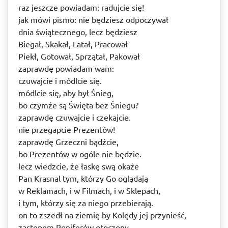
raz jeszcze powiadam: radujcie się!
jak mówi pismo: nie będziesz odpoczywał
dnia świątecznego, lecz będziesz
Biegał, Skakał, Latał, Pracował
Piekł, Gotował, Sprzątał, Pakował
zaprawdę powiadam wam:
czuwajcie i módlcie się.
módlcie się, aby był Śnieg,
bo czymże są Święta bez Śniegu?
zaprawdę czuwajcie i czekajcie.
nie przegapcie Prezentów!
zaprawdę Grzeczni bądźcie,
bo Prezentów w ogóle nie będzie.
lecz wiedzcie, że łaskę swą okaże
Pan Krasnal tym, którzy Go oglądają
w Reklamach, i w Filmach, i w Sklepach,
i tym, którzy się za niego przebierają.
on to zszedł na ziemię by Kolędy jej przynieść,
zastępem Reniferów otoczony.