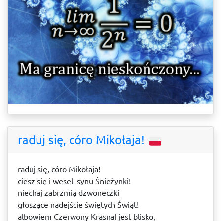
raduj się, córo Mikołaja!
raduj się, córo Mikołaja!
ciesz się i wesel, synu Śnieżynki!
niechaj zabrzmią dzwoneczki
głoszące nadejście świętych Świąt!
albowiem Czerwony Krasnal jest blisko,