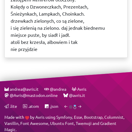
Kolędy o Dzwoneczkach, Prezentach,
Śnieżynkach, Lampkach, Choinkach.
drzewkach zielonych, co są zielone,
i się zielenią na zielono. daj jednak biednemu
miejsce puste, by siadł i jadł.
atoli bez krzesła, albowiem i tak
nie przyjdzie
andrea@avris.it
@andrea
Avris
@Avris@mastodon.online
@avris.it
.lite
.atom
.json
←
→
Made with
by
Avris
using
Symfony
,
Esse
,
Bootstrap
,
Columnist
,
Vanillin
,
Font Awesome
,
Ubuntu Font
,
Twemoji
and
Gradient
Magic
.