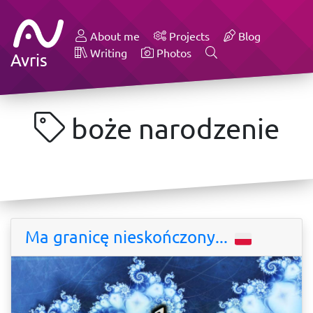
About me
Projects
Blog
Writing
Photos
Avris
boże narodzenie
Ma granicę nieskończony...