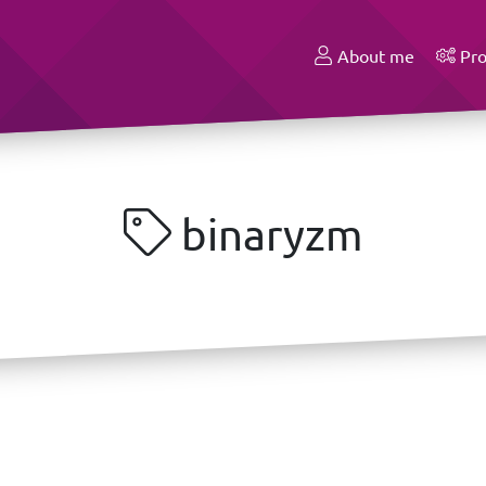
About me
Pro
binaryzm