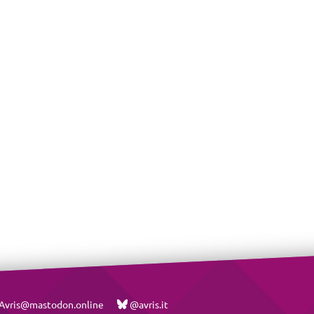
vris@mastodon.online
@avris.it