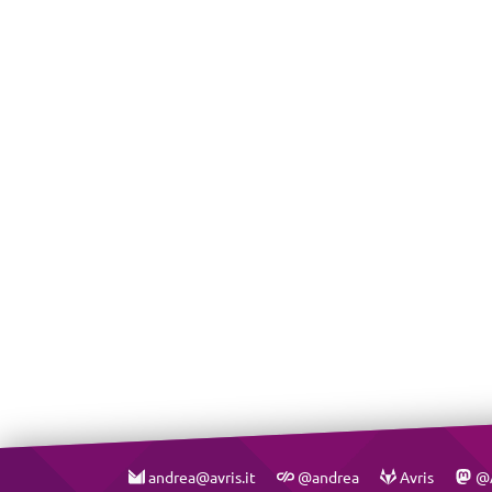
andrea@avris.it
@andrea
Avris
@A