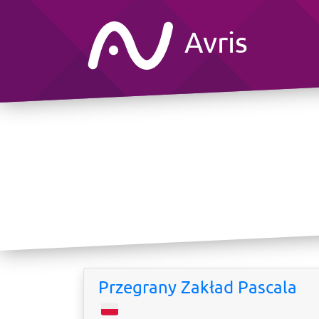
Avris
Przegrany Zakład Pascala