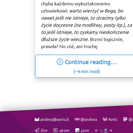
chyba każdemu wykształconemu
człowiekowi:
warto wierzyć w Boga, bo
nawet jeśli nie istnieje, to stracimy tylko
życie doczesne (na modlitwy, posty itp.), za
to jeśli istnieje, to zyskamy nieskończenie
dłuższe życie wieczne
. Brzmi logicznie,
prawda? No cóż, ani trochę.
Continue reading…
(~4 min read)
andrea@avris.it
@andrea
Avris
@A
.lite
.atom
.json
←
→