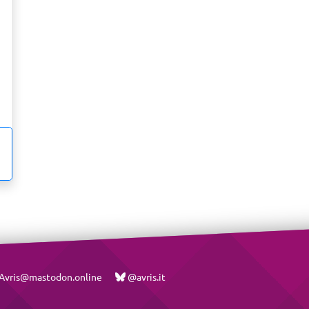
vris@mastodon.online
@avris.it