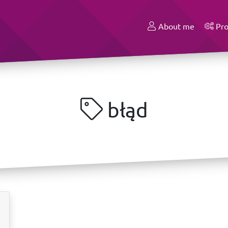
About me
Pro
błąd