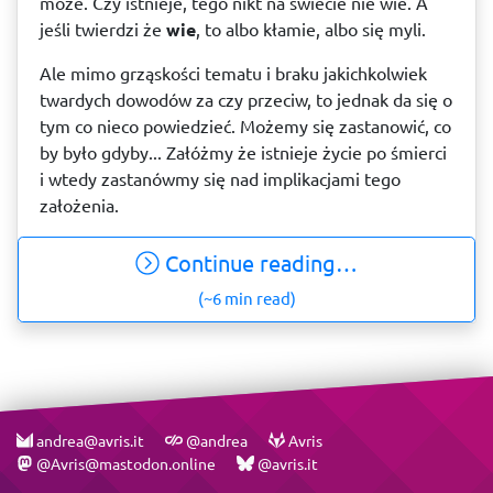
może. Czy istnieje, tego nikt na świecie nie wie. A
jeśli twierdzi że
wie
, to albo kłamie, albo się myli.
Ale mimo grząskości tematu i braku jakichkolwiek
twardych dowodów za czy przeciw, to jednak da się o
tym co nieco powiedzieć. Możemy się zastanowić, co
by było gdyby... Załóżmy że istnieje życie po śmierci
i wtedy zastanówmy się nad implikacjami tego
założenia.
Continue reading…
(~6 min read)
andrea@avris.it
@andrea
Avris
@Avris@mastodon.online
@avris.it