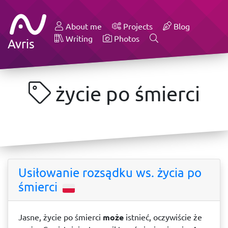
About me
Projects
Blog
Writing
Photos
Avris
życie po śmierci
Usiłowanie rozsądku ws. życia po
śmierci
Jasne, życie po śmierci
może
istnieć, oczywiście że