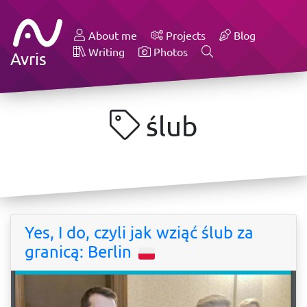
About me
Projects
Blog
Writing
Photos
Avris
ślub
Yes, I do, czyli jak wziąć ślub za
granicą: Berlin