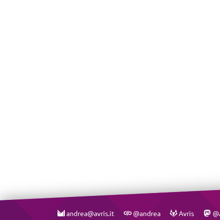
andrea@avris.it
@andrea
Avris
@A