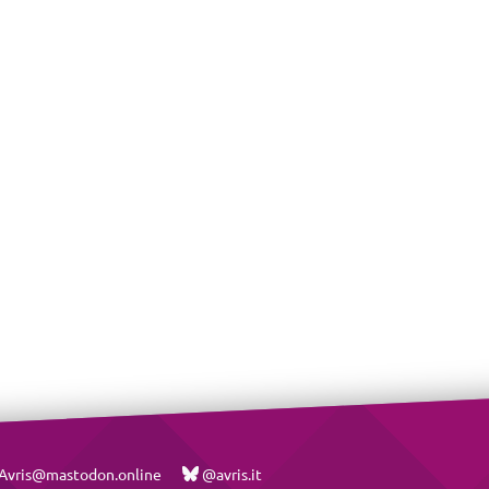
vris@mastodon.online
@avris.it