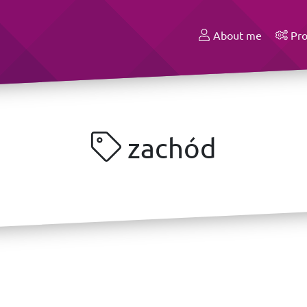
About me
Pro
zachód