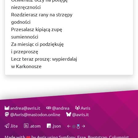
niezręczności
Rozdzierasz rany na strzępy
godności
Przesalasz kipiącą zupę
sumienności
Za miesiąc ci podziękuję
i przeproszę
Lecz teraz proszę: wypierdalaj
w Karkonosze
andrea@avris.it
@andrea
Avris
@Avris@mastodon.online
@avris.it
.lite
.atom
.json
←
→
Made with
by
Avris
using
Symfony
,
Esse
,
Bootstrap
,
Columnist
,