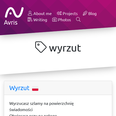
About me
Projects
Blog
Writing
Photos
Avris
wyrzut
Wyrzut
Wyrzucasz szlamy na powierzchnię
świadomości
Otwierasz oczy na potęgę